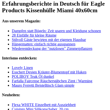
Erfahrungsberichte in Deutsch für Eagle
Products Kissenhülle Miami 40x60cm
Aus unserem Magazin:
Dampfen statt Bügeln: Zeit sparen und Kleidung schonen
28 Einfälle für kleine Räume
Stilvoll Gäste bewirten mit der eigenen Hausbar
Hängematten: einfach richtig ausspannen
Wiederentdeckung der “nutzlosen” Zimmerpflanzen
Interismo entdecken:
Lovely Linen
Esschert Design Kräuter-Blumentopf mit Haken
POLIBOY Teak Öl dunkel
Farfalla Faircense Räucherstäbchen Zimt / Warming
Mauro Ferretti Beistelltisch Glam simple
Neuheiten:
Flexa WHITE Einzelbett mit Ausziehbett
Cuisipro Mini Silikonschaber, 20 cm