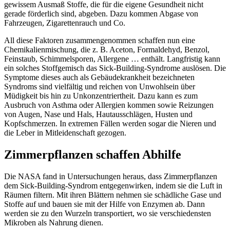
gewissem Ausmaß Stoffe, die für die eigene Gesundheit nicht
gerade förderlich sind, abgeben. Dazu kommen Abgase von
Fahrzeugen, Zigarettenrauch und Co.
All diese Faktoren zusammengenommen schaffen nun eine
Chemikalienmischung, die z. B. Aceton, Formaldehyd, Benzol,
Feinstaub, Schimmelsporen, Allergene … enthält. Langfristig kann
ein solches Stoffgemisch das Sick-Building-Syndrome auslösen. Die
Symptome dieses auch als Gebäudekrankheit bezeichneten
Syndroms sind vielfältig und reichen von Unwohlsein über
Müdigkeit bis hin zu Unkonzentriertheit. Dazu kann es zum
Ausbruch von Asthma oder Allergien kommen sowie Reizungen
von Augen, Nase und Hals, Hautausschlägen, Husten und
Kopfschmerzen. In extremen Fällen werden sogar die Nieren und
die Leber in Mitleidenschaft gezogen.
Zimmerpflanzen schaffen Abhilfe
Die NASA fand in Untersuchungen heraus, dass Zimmerpflanzen
dem Sick-Building-Syndrom entgegenwirken, indem sie die Luft in
Räumen filtern. Mit ihren Blättern nehmen sie schädliche Gase und
Stoffe auf und bauen sie mit der Hilfe von Enzymen ab. Dann
werden sie zu den Wurzeln transportiert, wo sie verschiedensten
Mikroben als Nahrung dienen.