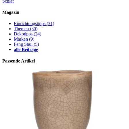
Schlaf
Magazin
Einrichtungstipps
(31)
Themen
(30)
Dekotipps
(24)
Marken
(9)
Feng Shui
(5)
alle Beiträge
Passende Artikel