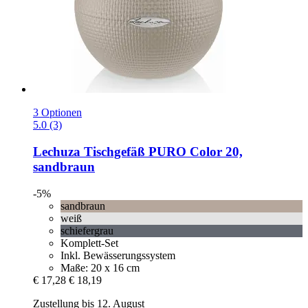
3 Optionen
5.0 (3)
Lechuza
Tischgefäß PURO Color 20,
sandbraun
-5%
sandbraun
weiß
schiefergrau
Komplett-Set
Inkl. Bewässerungssystem
Maße: 20 x 16 cm
€ 17,28
€ 18,19
Zustellung bis 12. August