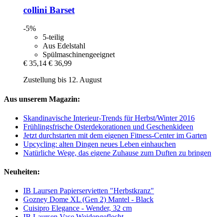
collini
Barset
-5%
5-teilig
Aus Edelstahl
Spülmaschinengeeignet
€ 35,14
€ 36,99
Zustellung bis 12. August
Aus unserem Magazin:
Skandinavische Interieur-Trends für Herbst/Winter 2016
Frühlingsfrische Osterdekorationen und Geschenkideen
Jetzt durchstarten mit dem eigenen Fitness-Center im Garten
Upcycling: alten Dingen neues Leben einhauchen
Natürliche Wege, das eigene Zuhause zum Duften zu bringen
Neuheiten:
IB Laursen Papierservietten "Herbstkranz"
Gozney Dome XL (Gen 2) Mantel - Black
Cuisipro Elegance - Wender, 32 cm
IB Laursen Vase Weidengeflecht