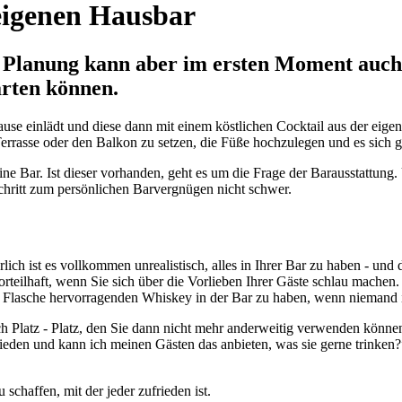
 eigenen Hausbar
e Planung kann aber im ersten Moment auch ü
arten können.
use einlädt und diese dann mit einem köstlichen Cocktail aus der eige
Terrasse oder den Balkon zu setzen, die Füße hochzulegen und es sich g
ine Bar. Ist dieser vorhanden, geht es um die Frage der Barausstattun
Schritt zum persönlichen Barvergnügen nicht schwer.
ich ist es vollkommen unrealistisch, alles in Ihrer Bar zu haben - und 
rteilhaft, wenn Sie sich über die Vorlieben Ihrer Gäste schlau machen.
en Flasche hervorragenden Whiskey in der Bar zu haben, wenn niemand i
auch Platz - Platz, den Sie dann nicht mehr anderweitig verwenden könn
ieden und kann ich meinen Gästen das anbieten, was sie gerne trinken?
schaffen, mit der jeder zufrieden ist.