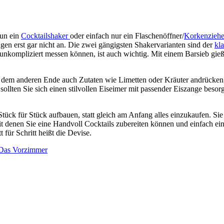
nun ein
Cocktailshaker
oder einfach nur ein Flaschenöffner/
Korkenzieh
gen erst gar nicht an. Die zwei gängigsten Shakervarianten sind der
kl
 unkompliziert messen können, ist auch wichtig. Mit einem Barsieb gie
 dem anderen Ende auch Zutaten wie Limetten oder Kräuter andrücken
 sollten Sie sich einen stilvollen Eiseimer mit passender Eiszange besor
Stück für Stück aufbauen, statt gleich am Anfang alles einzukaufen. Sie
it denen Sie eine Handvoll Cocktails zubereiten können und einfach e
 für Schritt heißt die Devise.
 Das Vorzimmer