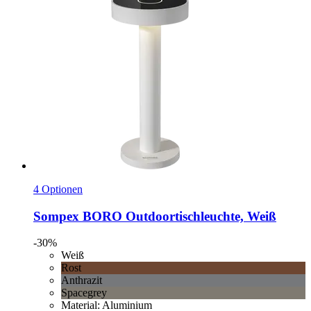
4 Optionen
Sompex
BORO Outdoortischleuchte, Weiß
-30%
Weiß
Rost
Anthrazit
Spacegrey
Material: Aluminium