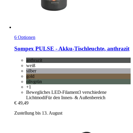
6 Optionen
Sompex
PULSE -​ Akku-​Tischleuchte, anthrazit
anthrazit
weiß
silber
gold
olivgrün
+1
Bewegliches LED-Filament3 verschiedene
LichtmodiFür den Innen- & Außenbereich
€ 49,49
Zustellung bis 13. August