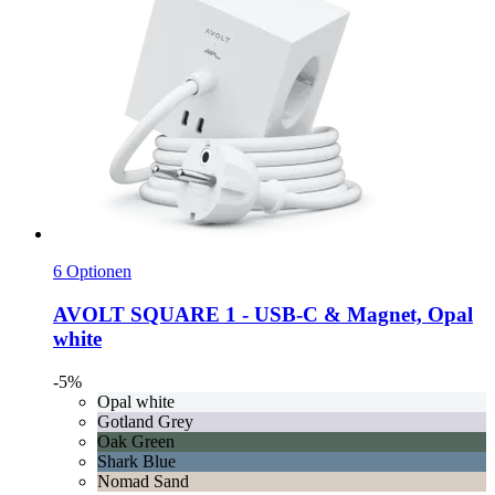
6 Optionen
AVOLT
SQUARE 1 -​ USB-​C & Magnet, Opal
white
-5%
Opal white
Gotland Grey
Oak Green
Shark Blue
Nomad Sand