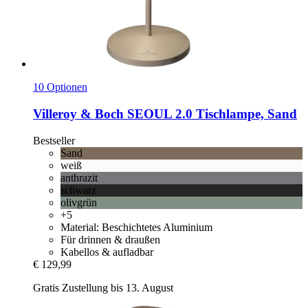
10 Optionen
Villeroy & Boch
SEOUL 2.0 Tischlampe, Sand
Bestseller
Sand
weiß
anthrazit
schwarz
olivgrün
+5
Material: Beschichtetes Aluminium
Für drinnen & draußen
Kabellos & aufladbar
€ 129,99
Gratis Zustellung bis 13. August