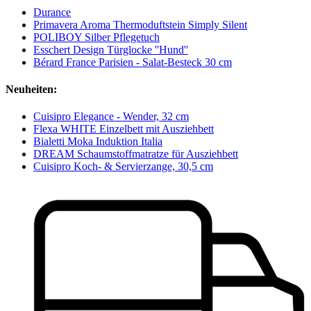
Durance
Primavera Aroma Thermoduftstein Simply Silent
POLIBOY Silber Pflegetuch
Esschert Design Türglocke ''Hund''
Bérard France Parisien - Salat-Besteck 30 cm
Neuheiten:
Cuisipro Elegance - Wender, 32 cm
Flexa WHITE Einzelbett mit Ausziehbett
Bialetti Moka Induktion Italia
DREAM Schaumstoffmatratze für Ausziehbett
Cuisipro Koch- & Servierzange, 30,5 cm