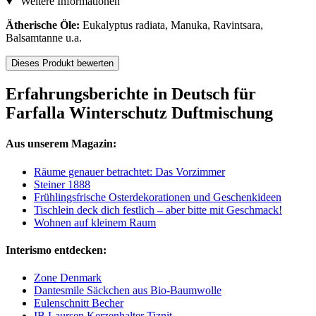
Weitere Informationen
Ätherische Öle:
Eukalyptus radiata, Manuka, Ravintsara,
Balsamtanne u.a.
Dieses Produkt bewerten
Erfahrungsberichte in Deutsch für
Farfalla Winterschutz Duftmischung
Aus unserem Magazin:
Räume genauer betrachtet: Das Vorzimmer
Steiner 1888
Frühlingsfrische Osterdekorationen und Geschenkideen
Tischlein deck dich festlich – aber bitte mit Geschmack!
Wohnen auf kleinem Raum
Interismo entdecken:
Zone Denmark
Dantesmile Säckchen aus Bio-Baumwolle
Eulenschnitt Becher
IB Laursen Kerzenhalter Tiznit