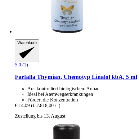
Warenkorb
5.0 (1)
Farfalla
Thymian, Chemotyp Linalol kbA, 5 ml
Aus kontrolliert biologischem Anbau
Ideal bei Atemwegserkrankungen
Fördert die Konzentration
€ 14,09
(€ 2.818,00 / l)
Zustellung bis 13. August