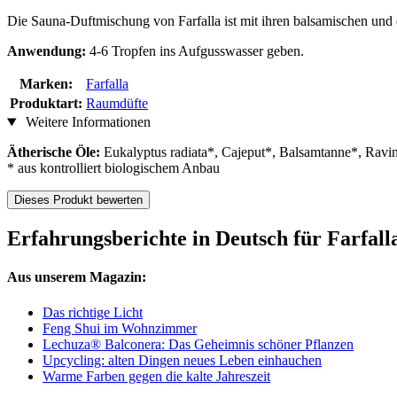
Die Sauna-Duftmischung von Farfalla ist mit ihren balsamischen und 
Anwendung:
4-6 Tropfen ins Aufgusswasser geben.
Marken:
Farfalla
Produktart:
Raumdüfte
Weitere Informationen
Ätherische Öle:
Eukalyptus radiata*, Cajeput*, Balsamtanne*, Ravin
* aus kontrolliert biologischem Anbau
Dieses Produkt bewerten
Erfahrungsberichte in Deutsch für Farfal
Aus unserem Magazin:
Das richtige Licht
Feng Shui im Wohnzimmer
Lechuza® Balconera: Das Geheimnis schöner Pflanzen
Upcycling: alten Dingen neues Leben einhauchen
Warme Farben gegen die kalte Jahreszeit