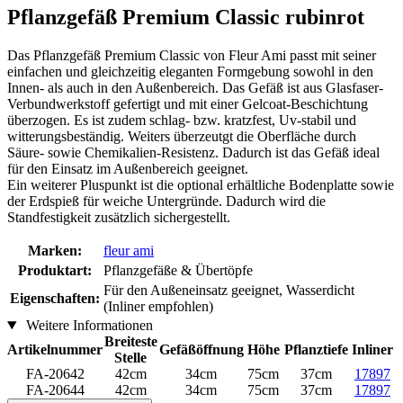
Pflanzgefäß Premium Classic rubinrot
Das Pflanzgefäß Premium Classic von Fleur Ami passt mit seiner
einfachen und gleichzeitig eleganten Formgebung sowohl in den
Innen- als auch in den Außenbereich. Das Gefäß ist aus Glasfaser-
Verbundwerkstoff gefertigt und mit einer Gelcoat-Beschichtung
überzogen. Es ist zudem schlag- bzw. kratzfest, Uv-stabil und
witterungsbeständig. Weiters überzeutgt die Oberfläche durch
Säure- sowie Chemikalien-Resistenz. Dadurch ist das Gefäß ideal
für den Einsatz im Außenbereich geeignet.
Ein weiterer Pluspunkt ist die optional erhältliche Bodenplatte sowie
der Erdspieß für weiche Untergründe. Dadurch wird die
Standfestigkeit zusätzlich sichergestellt.
Marken:
fleur ami
Produktart:
Pflanzgefäße & Übertöpfe
Für den Außeneinsatz geeignet, Wasserdicht
Eigenschaften:
(Inliner empfohlen)
Weitere Informationen
Breiteste
Artikelnummer
Gefäßöffnung
Höhe
Pflanztiefe
Inliner
Stelle
FA-20642
42cm
34cm
75cm
37cm
17897
FA-20644
42cm
34cm
75cm
37cm
17897