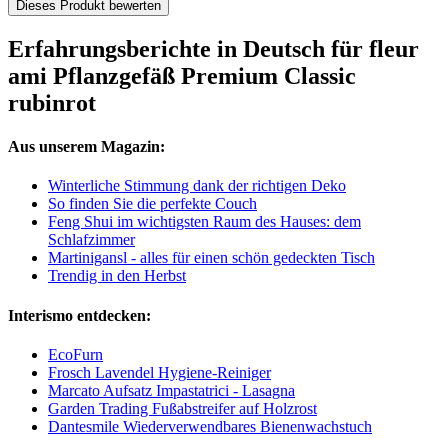
Dieses Produkt bewerten
Erfahrungsberichte in Deutsch für fleur
ami Pflanzgefäß Premium Classic
rubinrot
Aus unserem Magazin:
Winterliche Stimmung dank der richtigen Deko
So finden Sie die perfekte Couch
Feng Shui im wichtigsten Raum des Hauses: dem
Schlafzimmer
Martinigansl - alles für einen schön gedeckten Tisch
Trendig in den Herbst
Interismo entdecken:
EcoFurn
Frosch Lavendel Hygiene-Reiniger
Marcato Aufsatz Impastatrici - Lasagna
Garden Trading Fußabstreifer auf Holzrost
Dantesmile Wiederverwendbares Bienenwachstuch