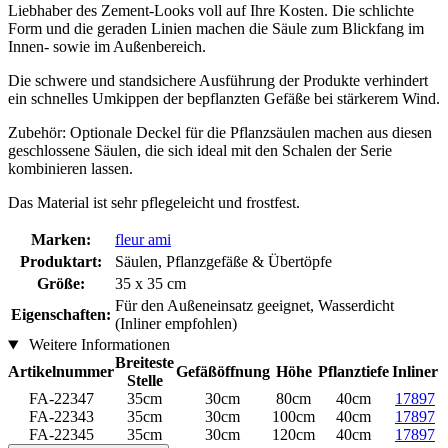
Liebhaber des Zement-Looks voll auf Ihre Kosten. Die schlichte
Form und die geraden Linien machen die Säule zum Blickfang im
Innen- sowie im Außenbereich.
Die schwere und standsichere Ausführung der Produkte verhindert
ein schnelles Umkippen der bepflanzten Gefäße bei stärkerem Wind.
Zubehör: Optionale Deckel für die Pflanzsäulen machen aus diesen
geschlossene Säulen, die sich ideal mit den Schalen der Serie
kombinieren lassen.
Das Material ist sehr pflegeleicht und frostfest.
Marken:
fleur ami
Produktart:
Säulen, Pflanzgefäße & Übertöpfe
Größe:
35 x 35 cm
Für den Außeneinsatz geeignet, Wasserdicht
Eigenschaften:
(Inliner empfohlen)
Weitere Informationen
Breiteste
Artikelnummer
Gefäßöffnung
Höhe
Pflanztiefe
Inliner
Stelle
FA-22347
35cm
30cm
80cm
40cm
17897
FA-22343
35cm
30cm
100cm
40cm
17897
FA-22345
35cm
30cm
120cm
40cm
17897