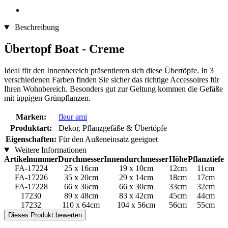
Beschreibung
Übertopf Boat - Creme
Ideal für den Innenbereich präsentieren sich diese Übertöpfe. In 3
verschiedenen Farben finden Sie sicher das richtige Accessoires für
Ihren Wohnbereich. Besonders gut zur Geltung kommen die Gefäße
mit üppigen Grünpflanzen.
Marken:
fleur ami
Produktart:
Dekor, Pflanzgefäße & Übertöpfe
Eigenschaften:
Für den Außeneinsatz geeignet
Weitere Informationen
Artikelnummer
Durchmesser
Innendurchmesser
Höhe
Pflanztiefe
FA-17224
25 x 16cm
19 x 10cm
12cm
11cm
FA-17226
35 x 20cm
29 x 14cm
18cm
17cm
FA-17228
66 x 36cm
66 x 30cm
33cm
32cm
17230
89 x 48cm
83 x 42cm
45cm
44cm
17232
110 x 64cm
104 x 56cm
56cm
55cm
Dieses Produkt bewerten