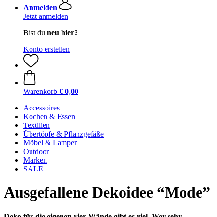
Anmelden
Jetzt anmelden
Bist du
neu hier?
Konto erstellen
Warenkorb
€ 0,00
Accessoires
Kochen & Essen
Textilien
Übertöpfe & Pflanzgefäße
Möbel & Lampen
Outdoor
Marken
SALE
Ausgefallene Dekoidee “Mode”
Deko für die eigenen vier Wände gibt es viel. Wer sehr