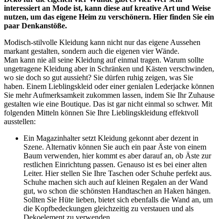
interessiert an Mode ist, kann diese auf kreative Art und Weise
nutzen, um das eigene Heim zu verschönern. Hier finden Sie ein
paar Denkanstöße.
Modisch-stilvolle Kleidung kann nicht nur das eigene Aussehen
markant gestalten, sondern auch die eigenen vier Wände.
Man kann nie all seine Kleidung auf einmal tragen. Warum sollte
ungetragene Kleidung aber in Schränken und Kästen verschwinden,
wo sie doch so gut aussieht? Sie dürfen ruhig zeigen, was Sie
haben. Einem Lieblingskleid oder einer genialen Lederjacke können
Sie mehr Aufmerksamkeit zukommen lassen, indem Sie Ihr Zuhause
gestalten wie eine Boutique. Das ist gar nicht einmal so schwer. Mit
folgenden Mitteln können Sie Ihre Lieblingskleidung effektvoll
ausstellen:
Ein Magazinhalter setzt Kleidung gekonnt aber dezent in
Szene. Alternativ können Sie auch ein paar Äste von einem
Baum verwenden, hier kommt es aber darauf an, ob Äste zur
restlichen Einrichtung passen. Genauso ist es bei einer alten
Leiter. Hier stellen Sie Ihre Taschen oder Schuhe perfekt aus.
Schuhe machen sich auch auf kleinen Regalen an der Wand
gut, wo schon die schönsten Handtaschen an Haken hängen.
Sollten Sie Hüte lieben, bietet sich ebenfalls die Wand an, um
die Kopfbedeckungen gleichzeitig zu verstauen und als
Dekoelement zu verwenden.