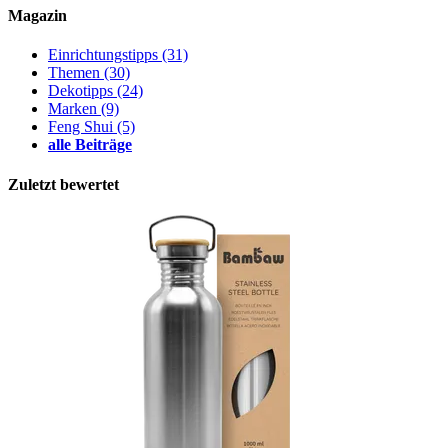
Magazin
Einrichtungstipps
(31)
Themen
(30)
Dekotipps
(24)
Marken
(9)
Feng Shui
(5)
alle Beiträge
Zuletzt bewertet