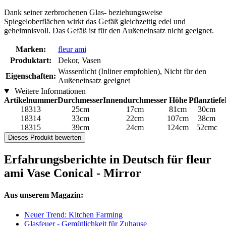
Dank seiner zerbrochenen Glas- beziehungsweise
Spiegeloberflächen wirkt das Gefäß gleichzeitig edel und
geheimnisvoll. Das Gefäß ist für den Außeneinsatz nicht geeignet.
Marken:
fleur ami
Produktart:
Dekor, Vasen
Wasserdicht (Inliner empfohlen), Nicht für den
Eigenschaften:
Außeneinsatz geeignet
Weitere Informationen
Artikelnummer
Durchmesser
Innendurchmesser
Höhe
Pflanztiefe
18313
25cm
17cm
81cm
30cm
18314
33cm
22cm
107cm
38cm
18315
39cm
24cm
124cm
52cmc
Dieses Produkt bewerten
Erfahrungsberichte in Deutsch für fleur
ami Vase Conical - Mirror
Aus unserem Magazin:
Neuer Trend: Kitchen Farming
Glasfeuer - Gemütlichkeit für Zuhause