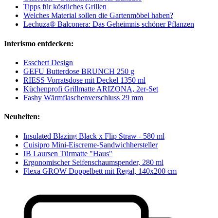
Tipps für köstliches Grillen
Welches Material sollen die Gartenmöbel haben?
Lechuza® Balconera: Das Geheimnis schöner Pflanzen
Interismo entdecken:
Esschert Design
GEFU Butterdose BRUNCH 250 g
RIESS Vorratsdose mit Deckel 1350 ml
Küchenprofi Grillmatte ARIZONA, 2er-Set
Fashy Wärmflaschenverschluss 29 mm
Neuheiten:
Insulated Blazing Black x Flip Straw - 580 ml
Cuisipro Mini-Eiscreme-Sandwichhersteller
IB Laursen Türmatte "Haus"
Ergonomischer Seifenschaumspender, 280 ml
Flexa GROW Doppelbett mit Regal, 140x200 cm