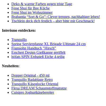
Deko & warme Farben gegen triste Tage
Feng Shui für Ihre Küche
Feng Shui im Wohnzimmer
Brabantia “Sort & Go”: Clever trennen, nachhaltiger leben!
Tischlein deck dich festlich – aber bitte mit Geschmack!
Interismo entdecken:
Tranquillo
Spring Servierpfanne XL Brigade Ultimate 24 cm
Framsohn Handtuch "Hirsch"
Esschert Design Gießkanne geriffelt
höfats SPIN Erdspieß Eiche 4-teilig
Neuheiten:
Dopper Original - 450 ml
Tranquillo Badablage Retro
Tranquillo Käseglocke Oriental
Flexa DREAM Schaumstoffmatratze
Cuisipro Joghurtkäsebereiter