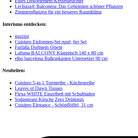
Edles Dekoelement Kerzenleuchter
Lechuza® Balconera: Das Geheimnis schöner Pflanzen
Zimmerpflanzen für ein besseres Raumklima
Interismo entdecken:
guzzini
Cuisipro Eisformen-Set rund, 6er Set
Farfalla Duftstein Orient
Lafuma BALCONY Klapptisch 140 x 80 cm
elho barcelona Balkonkasten Untersetzer 90 cm
Neuheiten:
Cuisipro 5-in-1 Turmreibe - Küchenreibe
Leaves of Dawn Tissues
Flexa WHITE Einzelbett mit Schubladen
Sodastream Kirsche Zero Drinkmix
Cuisipro Elegance - Schöpflöffel, 31 cm