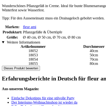
Wunderschönes Pflanzgefäß in Creme. Ideal für bunte Blumenarrangem
Winterfest sowie Wasserfest.
Tipp: Für den Ausseneinsatz muss ein Drainageloch gebohrt werden.
Marken:
fleur ami
Produktart:
Pflanzgefäße & Übertöpfe
Größe:
Ø 40 cm, Ø 50 cm, Ø 70 cm, Ø 80 cm
Weitere Informationen
Artikelnummer
Durchmesser
18052
40cm
18053
50cm
18054
70cm
18055
80cm
Dieses Produkt bewerten
Erfahrungsberichte in Deutsch für fleur 
Aus unserem Magazin:
Einfache Dekotipps für eine stilvolle Party
Der Interismo-Weihnachtsshop ist wieder da