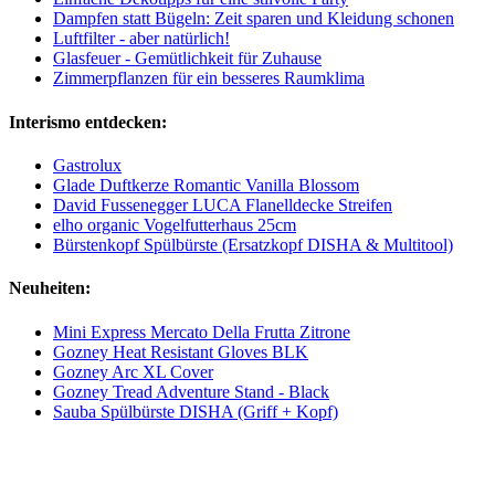
Dampfen statt Bügeln: Zeit sparen und Kleidung schonen
Luftfilter - aber natürlich!
Glasfeuer - Gemütlichkeit für Zuhause
Zimmerpflanzen für ein besseres Raumklima
Interismo entdecken:
Gastrolux
Glade Duftkerze Romantic Vanilla Blossom
David Fussenegger LUCA Flanelldecke Streifen
elho organic Vogelfutterhaus 25cm
Bürstenkopf Spülbürste (Ersatzkopf DISHA & Multitool)
Neuheiten:
Mini Express Mercato Della Frutta Zitrone
Gozney Heat Resistant Gloves BLK
Gozney Arc XL Cover
Gozney Tread Adventure Stand - Black
Sauba Spülbürste DISHA (Griff + Kopf)