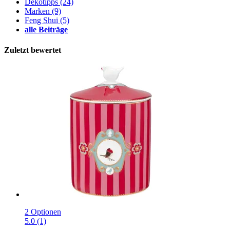
Dekotipps
(24)
Marken
(9)
Feng Shui
(5)
alle Beiträge
Zuletzt bewertet
2 Optionen
5.0 (1)