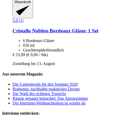
Warenkorb
5.0 (1)
Cristallo
Nobless Bordeaux Gläser, 1 Set
6 Bordeaux-Gläser
650 ml
Geschirrspülerfreundlich
€ 53,99
(€ 9,00 / Stk)
Zustellung bis 13. August
Aus unserem Magazin:
Die Gartentrends für den Sommer 2020
Brabantia: nachhaltig praktisches Design
Die Wahl des richtigen Teppichs
Räume genauer betrachtet: Das Speisezimmer
Der Interismo-Weihnachtsshop ist wieder da
Interismo entdecken: