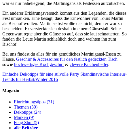
war es nur naheliegend, die Martinsgans als Festessen aufzutischen.
Ein anderer Erklärungsversuch kommt aus den Legenden, die dieses
Fest umranken. Eine besagt, dass die Einwohner von Tours Martin
als Bischof wollten. Martin selbst wollte das nicht, denn er war zu
bescheiden. Er versteckte sich deshalb in einem Gänsestall. Seine
Gegenwart regte aber die Gänse so auf, dass sie laut schnatterten. So
fanden die Leute Martin schließlich doch und weihten ihn zum
Bischof.
Bei uns findest du alles für ein gemütliches Martinigansl-Essen zu
Hause.
Geschirr & Accessoires für den festlich gedeckten Tisch
sowie
hochwertiges Kochgeschirr
&
clevere Küchenhelfer
.
Einfache Dekotipps für eine stilvolle Party
Skandinavische Interieur-
Trends für Herbst/Winter 2016
Magazin
Einrichtungstipps
(31)
Themen
(30)
Dekotipps
(24)
Marken
(9)
Feng Shui
(5)
alle Beiträge