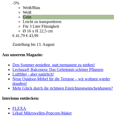
-5%
Weiß/Blau
Weiß
Grün
Leicht zu transportieren
Für 3 Liter Flüssigkeit
Ø 16 x H 22,5 cm
€ 41,79
€ 43,99
Zustellung bis 13. August
Aus unserem Magazin:
Den Sommer genießen, statt permanent zu gießen!
Lechuza® Balconera: Das Geheimnis schöner Pflanzen
Luftfilter - aber natürlich!
Neue Outdoor-Möbel für die Terrasse – wir wohnen wieder
draußen!
Mehr Glück durch die richtigen Einrichtungsentscheidungen?
Interismo entdecken:
FLEXA
Lékué Mikrowellen-Popcorn-Maker