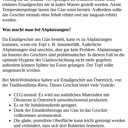
erhitztes Emailgeschirr nie in kaltes Wasser gestellt werden. Akute
Temperatursprünge lassen das Glas sonst bersten. Außerdem sollte
das Geschirr niemals ohne Inhalt erhitzt und nur langsam erhitzt
werden.
Was macht man bei Abplatzungen?
Da Emailgeschirr aus Glas besteht, kann es zu Abplatzungen
kommen, wenn ein Topf z. B. hinunterfällt. Äußerliche
Abplatzungen sind unschön, aber gar kein Problem. Abplatzungen
im Inneren des Geschirrs sind problematischer. In diesem Fall ist die
optimale Hygiene der Glasbeschichtung nicht mehr gegeben;
außerdem können Splitter ins Essen gelangen. Der Topf sollte
ausgetauscht werden.
Bei MeinWohndekor haben wir Emailgeschirr aus Österreich, von
der Traditionsfirma Riess. Dieses Geschirr bietet viele Vorteile:
CO2-neutral: Es wird aus natürlichen Materialien mit
Ökostrom in Österreich umweltschonend produziert.
Es ist für Induktionsherde geeignet.
Dank des Emailleüberzugs aus Glas ist das Geschirr
vollkommen aromaneutral.
Die glatte, porenfreie Oberfläche kann leicht gereinigt werden
und verhindert, dass sich dort Bakterien festsetzen.