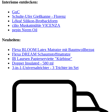
Interismo entdecken:
GuC
Schulte-Ufer Gießkanne - Florenz
Lékué Silikon-Brotbackform
cilio Muskatmühle VICENZA
pepin Neem Oil
Neuheiten:
Flexa BLOOM Latex Matratze mit Baumwollbezug
Flexa DREAM Schaumstoffmatratze
IB Laursen Papierserviette "Kürbisse"
Dopper Insulated - 580 ml
3-in-1-Universaltrichter - 3 Trichter im Set