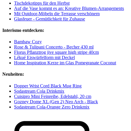
Tischdekotipps für den Herbst
Auf die Vase kommt es an: Kreative Blumen-Arrangements
Mit Outdoor-Möbeln die Terrasse verschönern
Glasfeuer - Gemütlichkeit für Zuhause
Interismo entdecken:
Bambaw Cozy
Rose & Tulipani Concerto - Becher 430 ml
Florus Pflanztrog jive square high stripe 40cm
Lékué Eiswürfelform mit Deckel
Home Inspiration Kerze im Glas Pomegranate Coconut
Neuheiten:
Dopper Wrist Cord Black Mug Ring
Sodastream Cola Drinkmix
Cuisipro Mini Feinreibe, Edelstahl, 20 cm
Gozney Dome XL (Gen 2) Neo Arch - Black
Sodastream Cola-Orange Zero Drinkmix