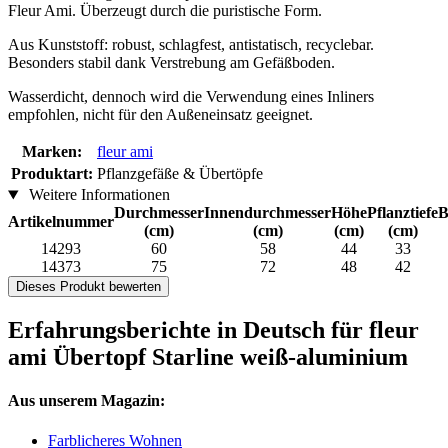
Fleur Ami. Überzeugt durch die puristische Form.
Aus Kunststoff: robust, schlagfest, antistatisch, recyclebar.
Besonders stabil dank Verstrebung am Gefäßboden.
Wasserdicht, dennoch wird die Verwendung eines Inliners
empfohlen, nicht für den Außeneinsatz geeignet.
Marken:
fleur ami
Produktart:
Pflanzgefäße & Übertöpfe
Weitere Informationen
Durchmesser
Innendurchmesser
Höhe
Pflanztiefe
B
Artikelnummer
(cm)
(cm)
(cm)
(cm)
14293
60
58
44
33
14373
75
72
48
42
Dieses Produkt bewerten
Erfahrungsberichte in Deutsch für fleur
ami Übertopf Starline weiß-aluminium
Aus unserem Magazin:
Farblicheres Wohnen