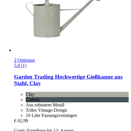
2 Optionen
5.0 (1)
Garden Trading
Hochwertige Gießkanne aus
Stahl, Clay
Clay
Carbon
Aus robustem Metall
Tolles Vintage-Design
10 Liter Fassungsvermögen
€ 62,99
Gratis Zustellung bis 13. August