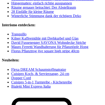
Hängematten: einfach richtig ausspannen
Räume genauer betrachtet: Der Abstellraum
28 Einfälle für kleine Räume
Winterliche Stimmung dank der richtigen Deko
Interismo entdecken:
Tranquillo
Kilner Kaffeemühle mit Drehkurbel und Glas
David Fussenegger SAVONA Wohndecke Striche
Mauro Ferretti Wandhalterung für Pflanztöpfe Hong
Florus Pflanztrog jive square high stripe 40cm
Neuheiten:
Flexa DREAM Schaumstoffmatratze
Cuisipro Koch- & Servierzange, 24 cm
Dopper Cord
Cuisipro 5-in-1 Turmreibe - Küchenreibe
Bialetti Mini Express Italia