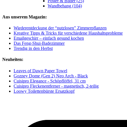
Poster & Bilder (25)
Wandbehang (104)
Aus unserem Magazin:
Wiederentdeckung der “nutzlosen” Zimmerpflanzen
Kreative Tipps & Tricks für verschiedene Haushaltsprobleme
Emailgeschirr – einfach gesund kochen
Das Feng-Shui-Badezimmer
Trendig in den Herbst
Neuheiten:
Leaves of Dawn Paper Towel
Gozney Dome (Gen 2) Neo Arch - Black
Cuisipro Elegance - Schöpflöffel, 31 cm
Cuisipro Fleckenentferner - magnetisch, 2-teilig
Loowy Toilettenbürste Ersatzkopf