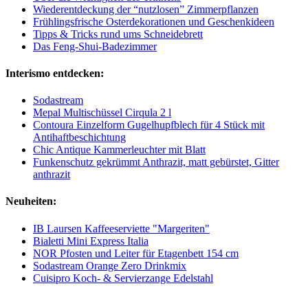
Wiederentdeckung der “nutzlosen” Zimmerpflanzen
Frühlingsfrische Osterdekorationen und Geschenkideen
Tipps & Tricks rund ums Schneidebrett
Das Feng-Shui-Badezimmer
Interismo entdecken:
Sodastream
Mepal Multischüssel Cirqula 2 l
Contoura Einzelform Gugelhupfblech für 4 Stück mit
Antihaftbeschichtung
Chic Antique Kammerleuchter mit Blatt
Funkenschutz gekrümmt Anthrazit, matt gebürstet, Gitter
anthrazit
Neuheiten:
IB Laursen Kaffeeserviette "Margeriten"
Bialetti Mini Express Italia
NOR Pfosten und Leiter für Etagenbett 154 cm
Sodastream Orange Zero Drinkmix
Cuisipro Koch- & Servierzange Edelstahl