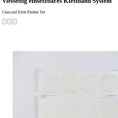
Vielseitig einsetzbares Klettband System
Glascard Klett Punkte Set