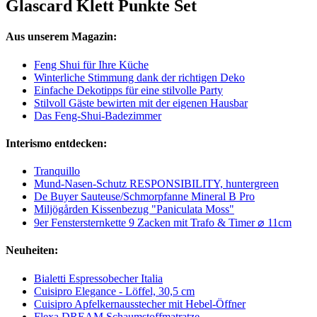
Glascard Klett Punkte Set
Aus unserem Magazin:
Feng Shui für Ihre Küche
Winterliche Stimmung dank der richtigen Deko
Einfache Dekotipps für eine stilvolle Party
Stilvoll Gäste bewirten mit der eigenen Hausbar
Das Feng-Shui-Badezimmer
Interismo entdecken:
Tranquillo
Mund-Nasen-Schutz RESPONSIBILITY, huntergreen
De Buyer Sauteuse/Schmorpfanne Mineral B Pro
Miljögården Kissenbezug "Paniculata Moss"
9er Fenstersternkette 9 Zacken mit Trafo & Timer ⌀ 11cm
Neuheiten:
Bialetti Espressobecher Italia
Cuisipro Elegance - Löffel, 30,5 cm
Cuisipro Apfelkernausstecher mit Hebel-Öffner
Flexa DREAM Schaumstoffmatratze