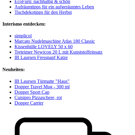
EcoFurn: nachhaltig & schön
Aufräumtipps für ein aufgeräumtes Leben
Tischdekotipps für den Herbst
Interismo entdecken:
simplicol
Marcato Nudelmaschine Atlas 180 Classic
Kissenhülle LOVELY 50 x 60
Treteimer Newicon 20 L mit Kunststoffeinsatz
IB Laursen Fressnapf Katze
Neuheiten:
IB Laursen Türmatte "Haus"
Dopper Travel Mug - 300 ml
Dopper Sport Cap
Cuisipro Pizzaschere, rot
Dopper Carrier