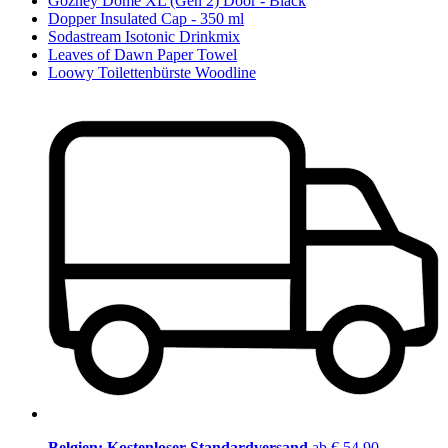
Gozney Dome XL (Gen 2) Door - Black
Dopper Insulated Cap - 350 ml
Sodastream Isotonic Drinkmix
Leaves of Dawn Paper Towel
Loowy Toilettenbürste Woodline
Belgien: Kostenloser Standardversand
ab € 54,90