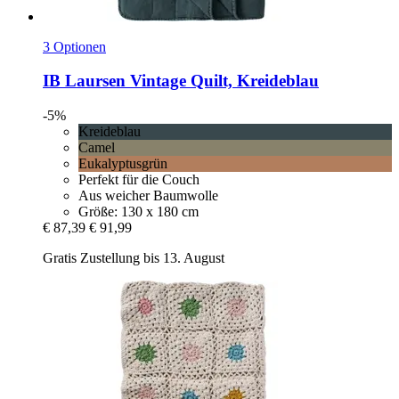
3 Optionen
IB Laursen
Vintage Quilt, Kreideblau
-5%
Kreideblau
Camel
Eukalyptusgrün
Perfekt für die Couch
Aus weicher Baumwolle
Größe: 130 x 180 cm
€ 87,39
€ 91,99
Gratis Zustellung bis 13. August