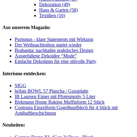
Dekoration (49)
Haus & Garten (58)
Textilien (16)
Aus unserem Magazin:
Purismus - klare Statements mit Wirkung
Der Weihnachtsshop startet wieder
Brabantia: nachhaltig praktisches Design
Ausgefallene Dekoidee “Mode”
Einfache Dekotipps für eine stilvolle Party
Interismo entdecken:
SIGG
höfats BOWL 57 Plancha / Gussplatte
IB Laursen Eimer mit Pfotenmotiv 5 Liter
Birkmann Home Baking Muffinform 12 Stück
Contoura Einzelform Gugelhupfblech für 4 Stück mit
Antihaftbeschichtung
Neuheiten: