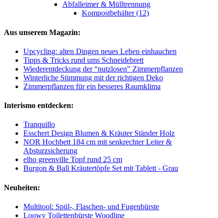
Abfalleimer & Mülltrennung
Kompostbehälter (12)
Aus unserem Magazin:
Upcycling: alten Dingen neues Leben einhauchen
Tipps & Tricks rund ums Schneidebrett
Wiederentdeckung der “nutzlosen” Zimmerpflanzen
Winterliche Stimmung mit der richtigen Deko
Zimmerpflanzen für ein besseres Raumklima
Interismo entdecken:
Tranquillo
Esschert Design Blumen & Kräuter Ständer Holz
NOR Hochbett 184 cm mit senkrechter Leiter &
Absturzsicherung
elho greenville Topf rund 25 cm
Burgon & Ball Kräutertöpfe Set mit Tablett - Grau
Neuheiten:
Multitool: Spül-, Flaschen- und Fugenbürste
Loowy Toilettenbürste Woodline