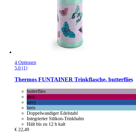
4 Optionen
5.0 (1)
Thermos
FUNTAINER Trinkflasche, butterflies
butterflies
pink
navy
bees
Doppelwandiger Edelstahl
Integrierter Silikon-Trinkhalm
Hält bis zu 12 h kalt
€ 22,49