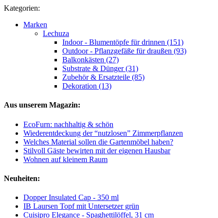
Kategorien:
Marken
Lechuza
Indoor - Blumentöpfe für drinnen (151)
Outdoor - Pflanzgefäße für draußen (93)
Balkonkästen (27)
Substrate & Dünger (31)
Zubehör & Ersatzteile (85)
Dekoration (13)
Aus unserem Magazin:
EcoFurn: nachhaltig & schön
Wiederentdeckung der “nutzlosen” Zimmerpflanzen
Welches Material sollen die Gartenmöbel haben?
Stilvoll Gäste bewirten mit der eigenen Hausbar
Wohnen auf kleinem Raum
Neuheiten:
Dopper Insulated Cap - 350 ml
IB Laursen Topf mit Untersetzer grün
Cuisipro Elegance - Spaghettilöffel, 31 cm