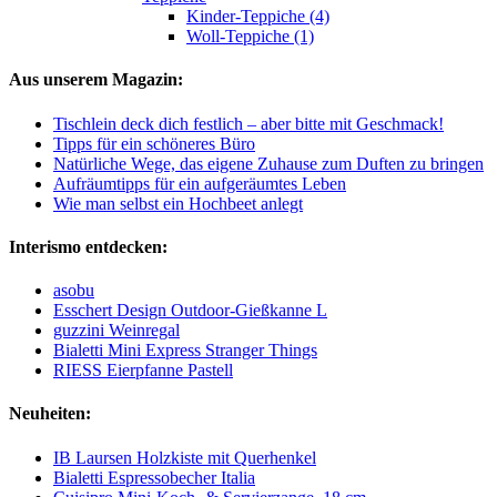
Kinder-Teppiche (4)
Woll-Teppiche (1)
Aus unserem Magazin:
Tischlein deck dich festlich – aber bitte mit Geschmack!
Tipps für ein schöneres Büro
Natürliche Wege, das eigene Zuhause zum Duften zu bringen
Aufräumtipps für ein aufgeräumtes Leben
Wie man selbst ein Hochbeet anlegt
Interismo entdecken:
asobu
Esschert Design Outdoor-Gießkanne L
guzzini Weinregal
Bialetti Mini Express Stranger Things
RIESS Eierpfanne Pastell
Neuheiten:
IB Laursen Holzkiste mit Querhenkel
Bialetti Espressobecher Italia