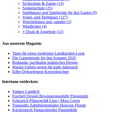
Sichtschutz & Zäune (13)
Sonnenschutz (25)
Spielhäuser und Spielgeräte für den Garten (9)
Vogel- und Tierhäuser (127)
Wäscheleinen und -ständer (2)
Windlichter (4)
⚡ Deals & Angebote (12)
Aus unserem Magazin:
Tipps für einen modernen Landküchen-Look
Die Gartentrends für den Sommer 2020
Brabantia: nachhaltig praktisches Design
Warme Farben gegen die kalte Jahreszeit
Edles Dekoelement Kerzenleuchter
Interismo entdecken:
Yankee Candle®
Esschert Design Bewässerungshilfe Fliegenpilz
Scheurich Pflanzgefäß Lino+ Moss Green
Tranquillo Zahnbürstenhalter Douceur Florale
Küchenprofi Pastaschneider Pappardelle