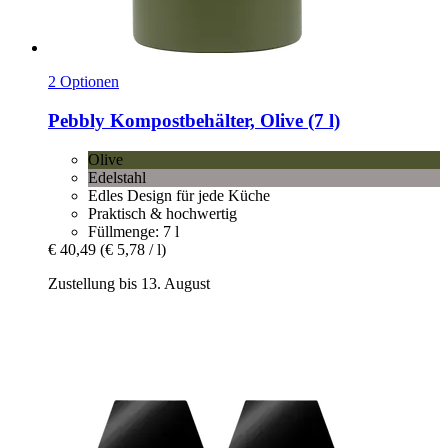
2 Optionen
Pebbly
Kompostbehälter, Olive (7 l)
Olive
Edelstahl
Edles Design für jede Küche
Praktisch & hochwertig
Füllmenge: 7 l
€ 40,49
(€ 5,78 / l)
Zustellung bis 13. August