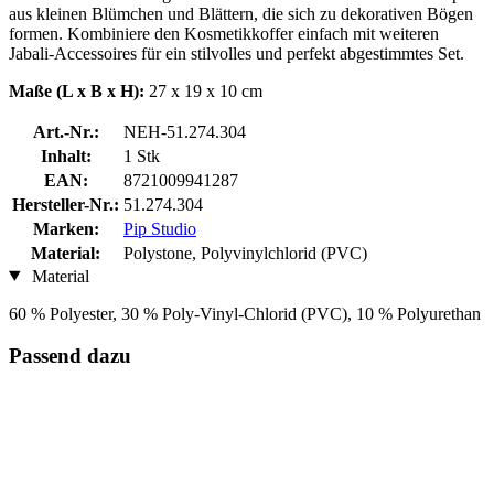
aus kleinen Blümchen und Blättern, die sich zu dekorativen Bögen
formen. Kombiniere den Kosmetikkoffer einfach mit weiteren
Jabali-Accessoires für ein stilvolles und perfekt abgestimmtes Set.
Maße (L x B x H):
27 x 19 x 10 cm
Art.-Nr.:
NEH-51.274.304
Inhalt:
1 Stk
EAN:
8721009941287
Hersteller-Nr.:
51.274.304
Marken:
Pip Studio
Material:
Polystone, Polyvinylchlorid (PVC)
Material
60 % Polyester, 30 % Poly-Vinyl-Chlorid (PVC), 10 % Polyurethan
Passend dazu