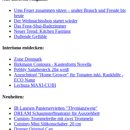
Ums Feuer zusammen sitzen – uralter Brauch und Freude bis
heute
Der Weihnachtsshop startet wieder
Das Feng-Shui-Badezimmer
Neuer Trend: Kitchen Farming
Duftende Gefühle
Interismo entdecken:
Zone Denmark
Birkmann Contoura - Kastenform Novella
Pebbly Salatbesteck 2tlg weiß
Anzuchttopf "Home Grower" für Tomaten inkl. Rankhilfe -
ECO Natur
Lechuza MAXI-CUBI
Neuheiten:
IB Laursen Papierservietten "Thymianzweig"
DREAM Schaumstoffmatratze für Ausziehbett
Cuisipro Trommelreibe mit zwei Trommeln
Cuisipro Mini Silikonschaber, 20 cm
Dopper Original Cap