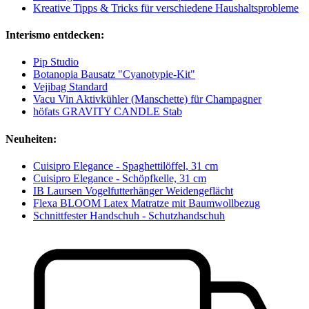
Kreative Tipps & Tricks für verschiedene Haushaltsprobleme
Interismo entdecken:
Pip Studio
Botanopia Bausatz "Cyanotypie-Kit"
Vejibag Standard
Vacu Vin Aktivkühler (Manschette) für Champagner
höfats GRAVITY CANDLE Stab
Neuheiten:
Cuisipro Elegance - Spaghettilöffel, 31 cm
Cuisipro Elegance - Schöpfkelle, 31 cm
IB Laursen Vogelfutterhänger Weidengeflächt
Flexa BLOOM Latex Matratze mit Baumwollbezug
Schnittfester Handschuh - Schutzhandschuh