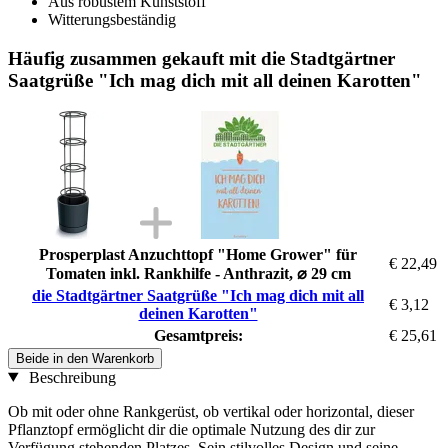
Aus robustem Kunststoff
Witterungsbeständig
Häufig zusammen gekauft mit die Stadtgärtner
Saatgrüße "Ich mag dich mit all deinen Karotten"
Prosperplast Anzuchttopf "Home Grower" für
€ 22,49
Tomaten inkl. Rankhilfe - Anthrazit, ⌀ 29 cm
die Stadtgärtner Saatgrüße "Ich mag dich mit all
€ 3,12
deinen Karotten"
Gesamtpreis:
€ 25,61
Beide in den Warenkorb
Beschreibung
Ob mit oder ohne Rankgerüst, ob vertikal oder horizontal, dieser
Pflanztopf ermöglicht dir die optimale Nutzung des dir zur
Verfügung stehenden Platzes. Sein stilvolles Design und seine