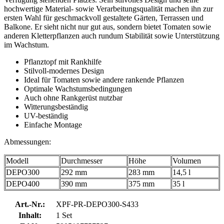
hochwertige Material- sowie Verarbeitungsqualität machen ihn zur
ersten Wahl für geschmackvoll gestaltete Gärten, Terrassen und
Balkone. Er sieht nicht nur gut aus, sondern bietet Tomaten sowie
anderen Kletterpflanzen auch rundum Stabilität sowie Unterstützung
im Wachstum.
Pflanztopf mit Rankhilfe
Stilvoll-modernes Design
Ideal für Tomaten sowie andere rankende Pflanzen
Optimale Wachstumsbedingungen
Auch ohne Rankgerüst nutzbar
Witterungsbeständig
UV-beständig
Einfache Montage
Abmessungen:
Modell
Durchmesser
Höhe
Volumen
DEPO300
292 mm
283 mm
14,5 l
DEPO400
390 mm
375 mm
35 l
Art.-Nr.:
XPF-PR-DEPO300-S433
Inhalt:
1 Set