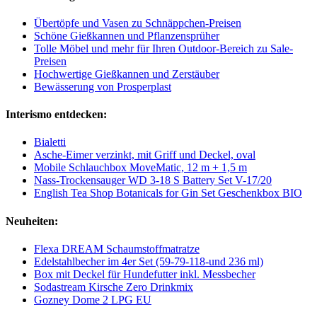
Übertöpfe und Vasen zu Schnäppchen-Preisen
Schöne Gießkannen und Pflanzensprüher
Tolle Möbel und mehr für Ihren Outdoor-Bereich zu Sale-
Preisen
Hochwertige Gießkannen und Zerstäuber
Bewässerung von Prosperplast
Interismo entdecken:
Bialetti
Asche-Eimer verzinkt, mit Griff und Deckel, oval
Mobile Schlauchbox MoveMatic, 12 m + 1,5 m
Nass-Trockensauger WD 3-18 S Battery Set V-17/20
English Tea Shop Botanicals for Gin Set Geschenkbox BIO
Neuheiten:
Flexa DREAM Schaumstoffmatratze
Edelstahlbecher im 4er Set (59-79-118-und 236 ml)
Box mit Deckel für Hundefutter inkl. Messbecher
Sodastream Kirsche Zero Drinkmix
Gozney Dome 2 LPG EU