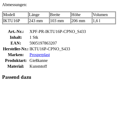
Abmessungen:
Modell
Länge
Breite
Höhe
Volumen
IKTU16P
243 mm
103 mm
206 mm
1,6 l
Art.-Nr.:
XPF-PR-IKTU16P-CPNO_S433
Inhalt:
1 Stk
EAN:
5905197863207
Hersteller-Nr.:
IKTU16P-CPNO_S433
Marken:
Prosperplast
Produktart:
Gießkanne
Material:
Kunststoff
Passend dazu