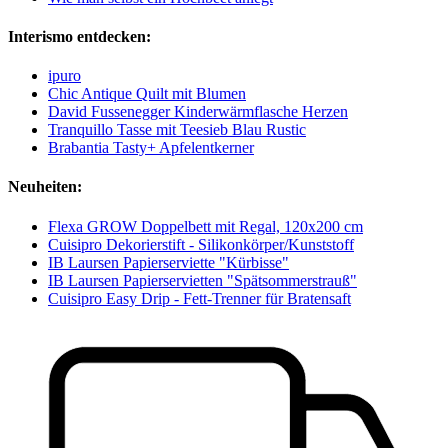
Interismo entdecken:
ipuro
Chic Antique Quilt mit Blumen
David Fussenegger Kinderwärmflasche Herzen
Tranquillo Tasse mit Teesieb Blau Rustic
Brabantia Tasty+ Apfelentkerner
Neuheiten:
Flexa GROW Doppelbett mit Regal, 120x200 cm
Cuisipro Dekorierstift - Silikonkörper/Kunststoff
IB Laursen Papierserviette "Kürbisse"
IB Laursen Papierservietten "Spätsommerstrauß"
Cuisipro Easy Drip - Fett-Trenner für Bratensaft