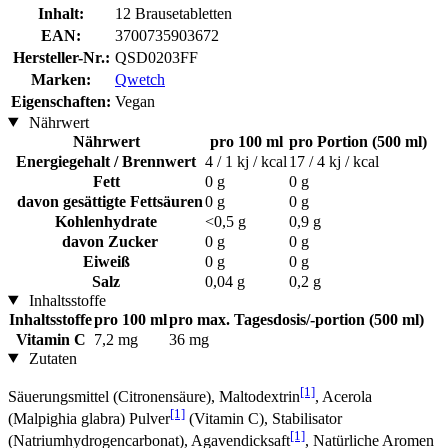
Inhalt:
12 Brausetabletten
EAN:
3700735903672
Hersteller-Nr.:
QSD0203FF
Marken:
Qwetch
Eigenschaften:
Vegan
Nährwert
Nährwert
pro 100 ml
pro Portion (500 ml)
Energiegehalt / Brennwert
4 / 1 kj / kcal
17 / 4 kj / kcal
Fett
0 g
0 g
davon gesättigte Fettsäuren
0 g
0 g
Kohlenhydrate
<0,5 g
0,9 g
davon Zucker
0 g
0 g
Eiweiß
0 g
0 g
Salz
0,04 g
0,2 g
Inhaltsstoffe
Inhaltsstoffe
pro 100 ml
pro max. Tagesdosis/-portion (500 ml)
Vitamin C
7,2 mg
36 mg
Zutaten
[1]
Säuerungsmittel (Citronensäure), Maltodextrin
, Acerola
[1]
(Malpighia glabra) Pulver
(Vitamin C), Stabilisator
[1]
(Natriumhydrogencarbonat), Agavendicksaft
, Natürliche Aromen