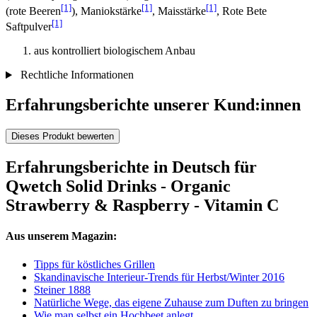
[1]
[1]
[1]
(rote Beeren
), Maniokstärke
, Maisstärke
, Rote Bete
[1]
Saftpulver
aus kontrolliert biologischem Anbau
Rechtliche Informationen
Erfahrungsberichte unserer Kund:innen
Dieses Produkt bewerten
Erfahrungsberichte in Deutsch für
Qwetch Solid Drinks - Organic
Strawberry & Raspberry - Vitamin C
Aus unserem Magazin:
Tipps für köstliches Grillen
Skandinavische Interieur-Trends für Herbst/Winter 2016
Steiner 1888
Natürliche Wege, das eigene Zuhause zum Duften zu bringen
Wie man selbst ein Hochbeet anlegt