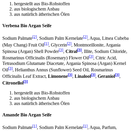
hergestellt aus Bio-Rohstoffen
aus biologischem Anbau
aus natürlich ätherischen Ölen
Verbena Bio Argan Seife
[2]
[2]
Sodium Palmate
, Sodium Palm Kernelate
, Aqua, Litsea Cubeba
[1]
[2]
(May Chang) Fruit Oil
, Glycerin
, Montmorillonite, Argania
[3]
[3]
Spinosa (Argan) Shell Powder
,
Citral
, Illite, Sodium Chloride,
[3]
Rosmarinus Officinalis (Rosemary) Flower Oil
, Citric Acid,
Tetrasodium Glutamate Diacetate, Argania Spinosa (Argan) Kernel
[3]
Oil
, Helianthus Annus (Sunflower) Seed Oil, Rosmarinus
[3]
[3]
[3]
Officinalis Leaf Extract,
Limonene
,
Linalool
,
Geraniol
,
[3]
Citronellol
hergestellt aus Bio-Rohstoffen
aus biologischem Anbau
aus natürlich ätherischen Ölen
Amande Bio Argan Seife
[1]
[1]
Sodium Palmate
, Sodium Palm Kernelate
, Aqua, Parfum,