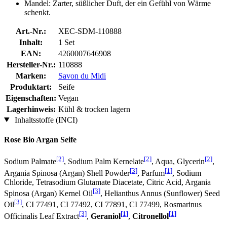
Mandel: Zarter, süßlicher Duft, der ein Gefühl von Wärme
schenkt.
Art.-Nr.:
XEC-SDM-110888
Inhalt:
1 Set
EAN:
4260007646908
Hersteller-Nr.:
110888
Marken:
Savon du Midi
Produktart:
Seife
Eigenschaften:
Vegan
Lagerhinweis:
Kühl & trocken lagern
Inhaltsstoffe (INCI)
Rose Bio Argan Seife
[2]
[2]
[2]
Sodium Palmate
, Sodium Palm Kernelate
, Aqua, Glycerin
,
[3]
[1]
Argania Spinosa (Argan) Shell Powder
, Parfum
, Sodium
Chloride, Tetrasodium Glutamate Diacetate, Citric Acid, Argania
[3]
Spinosa (Argan) Kernel Oil
, Helianthus Annus (Sunflower) Seed
[3]
Oil
, CI 77491, CI 77492, CI 77891, CI 77499, Rosmarinus
[3]
[1]
[1]
Officinalis Leaf Extract
,
Geraniol
,
Citronellol