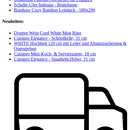
Schulte-Ufer Industar - Bratpfanne
Bambaw Cozy Bambus Leintuch - 180x290
Neuheiten:
Dopper Wrist Cord White Mug Ring
Cuisipro Elegance - Schöpfkelle, 31 cm
WHITE Hochbett 120 cm mit Leiter und Absturzsicherung &
Querstreben
Cuisipro Mini-Koch- & Servierzange, 18 cm
Cuisipro Elegance - Spaghetti-Heber, 31 cm