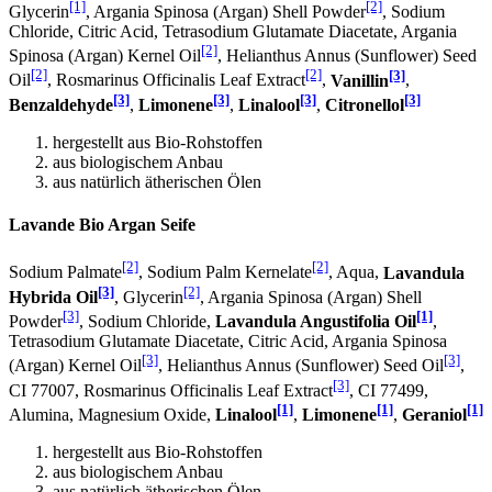
[1]
[2]
Glycerin
, Argania Spinosa (Argan) Shell Powder
, Sodium
Chloride, Citric Acid, Tetrasodium Glutamate Diacetate, Argania
[2]
Spinosa (Argan) Kernel Oil
, Helianthus Annus (Sunflower) Seed
[2]
[2]
[3]
Oil
, Rosmarinus Officinalis Leaf Extract
,
Vanillin
,
[3]
[3]
[3]
[3]
Benzaldehyde
,
Limonene
,
Linalool
,
Citronellol
hergestellt aus Bio-Rohstoffen
aus biologischem Anbau
aus natürlich ätherischen Ölen
Lavande Bio Argan Seife
[2]
[2]
Sodium Palmate
, Sodium Palm Kernelate
, Aqua,
Lavandula
[3]
[2]
Hybrida Oil
, Glycerin
, Argania Spinosa (Argan) Shell
[3]
[1]
Powder
, Sodium Chloride,
Lavandula Angustifolia Oil
,
Tetrasodium Glutamate Diacetate, Citric Acid, Argania Spinosa
[3]
[3]
(Argan) Kernel Oil
, Helianthus Annus (Sunflower) Seed Oil
,
[3]
CI 77007, Rosmarinus Officinalis Leaf Extract
, CI 77499,
[1]
[1]
[1]
Alumina, Magnesium Oxide,
Linalool
,
Limonene
,
Geraniol
hergestellt aus Bio-Rohstoffen
aus biologischem Anbau
aus natürlich ätherischen Ölen