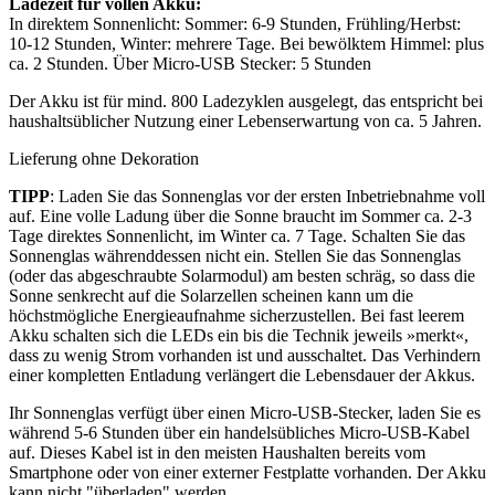
Ladezeit für vollen Akku:
In direktem Sonnenlicht: Sommer: 6-9 Stunden, Frühling/Herbst:
10-12 Stunden, Winter: mehrere Tage. Bei bewölktem Himmel: plus
ca. 2 Stunden. Über Micro-USB Stecker: 5 Stunden
Der Akku ist für mind. 800 Ladezyklen ausgelegt, das entspricht bei
haushaltsüblicher Nutzung einer Lebenserwartung von ca. 5 Jahren.
Lieferung ohne Dekoration
TIPP
: Laden Sie das Sonnenglas vor der ersten Inbetriebnahme voll
auf. Eine volle Ladung über die Sonne braucht im Sommer ca. 2-3
Tage direktes Sonnenlicht, im Winter ca. 7 Tage. Schalten Sie das
Sonnenglas währenddessen nicht ein. Stellen Sie das Sonnenglas
(oder das abgeschraubte Solarmodul) am besten schräg, so dass die
Sonne senkrecht auf die Solarzellen scheinen kann um die
höchstmögliche Energieaufnahme sicherzustellen. Bei fast leerem
Akku schalten sich die LEDs ein bis die Technik jeweils »merkt«,
dass zu wenig Strom vorhanden ist und ausschaltet. Das Verhindern
einer kompletten Entladung verlängert die Lebensdauer der Akkus.
Ihr Sonnenglas verfügt über einen Micro-USB-Stecker, laden Sie es
während 5-6 Stunden über ein handelsübliches Micro-USB-Kabel
auf. Dieses Kabel ist in den meisten Haushalten bereits vom
Smartphone oder von einer externer Festplatte vorhanden. Der Akku
kann nicht "überladen" werden.