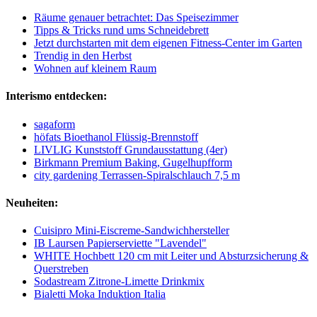
Räume genauer betrachtet: Das Speisezimmer
Tipps & Tricks rund ums Schneidebrett
Jetzt durchstarten mit dem eigenen Fitness-Center im Garten
Trendig in den Herbst
Wohnen auf kleinem Raum
Interismo entdecken:
sagaform
höfats Bioethanol Flüssig-Brennstoff
LIVLIG Kunststoff Grundausstattung (4er)
Birkmann Premium Baking, Gugelhupfform
city gardening Terrassen-Spiralschlauch 7,5 m
Neuheiten:
Cuisipro Mini-Eiscreme-Sandwichhersteller
IB Laursen Papierserviette "Lavendel"
WHITE Hochbett 120 cm mit Leiter und Absturzsicherung &
Querstreben
Sodastream Zitrone-Limette Drinkmix
Bialetti Moka Induktion Italia