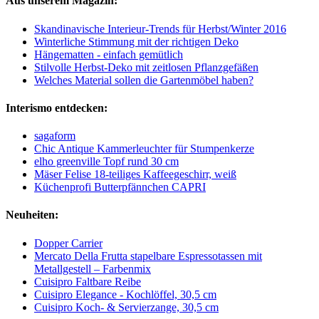
Aus unserem Magazin:
Skandinavische Interieur-Trends für Herbst/Winter 2016
Winterliche Stimmung mit der richtigen Deko
Hängematten - einfach gemütlich
Stilvolle Herbst-Deko mit zeitlosen Pflanzgefäßen
Welches Material sollen die Gartenmöbel haben?
Interismo entdecken:
sagaform
Chic Antique Kammerleuchter für Stumpenkerze
elho greenville Topf rund 30 cm
Mäser Felise 18-teiliges Kaffeegeschirr, weiß
Küchenprofi Butterpfännchen CAPRI
Neuheiten:
Dopper Carrier
Mercato Della Frutta stapelbare Espressotassen mit
Metallgestell – Farbenmix
Cuisipro Faltbare Reibe
Cuisipro Elegance - Kochlöffel, 30,5 cm
Cuisipro Koch- & Servierzange, 30,5 cm