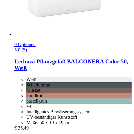
9 Optionen
5.0 (5)
Lechuza
Pflanzgefäß BALCONERA Color 50,
Weiß
Weiß
Schiefergrau
Muskat
korallrot
pastellgrün
+4
Intelligentes Bewässerungssystem
UV-beständiger Kunststoff
Maße: 50 x 19 x 19 cm
€ 35,49