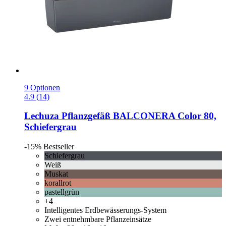
9 Optionen
4.9 (14)
Lechuza
Pflanzgefäß BALCONERA Color 80,
Schiefergrau
-15%
Bestseller
Schiefergrau
Weiß
Muskat
korallrot
pastellgrün
+4
Intelligentes Erdbewässerungs-System
Zwei entnehmbare Pflanzeinsätze