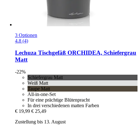
3 Optionen
4.8 (4)
Lechuza
Tischgefäß ORCHIDEA, Schiefergrau
Matt
-22%
Schiefergrau Matt
Weiß Matt
Taupe Matt
All-in-one-Set
Für eine prächtige Blütenpracht
In drei verschiedenen matten Farben
€ 19,99
€ 25,49
Zustellung bis 13. August