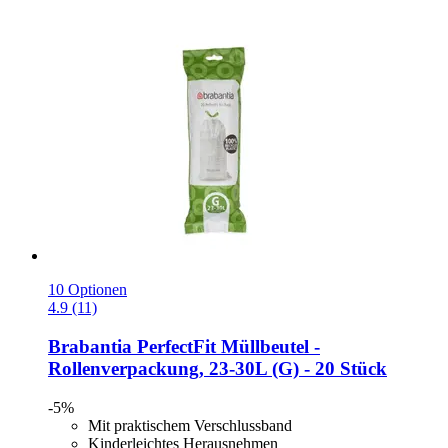
10 Optionen
4.9 (11)
Brabantia
PerfectFit Müllbeutel -​
Rollenverpackung, 23-​30L (G) -​ 20 Stück
-5%
Mit praktischem Verschlussband
Kinderleichtes Herausnehmen