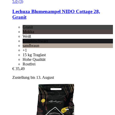
5.0 (3)
Lechuza
Blumenampel NIDO Cottage 28,
Granit
Granit
Mokka
Weiß
Graphitschwarz
sandbraun
+1
15 kg Traglast
Hohe Qualität
Rostfrei
€ 35,49
Zustellung bis 13. August