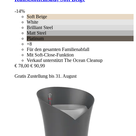
-14%
Soft Beige
White
Brilliant Steel
Matt Steel
Platinum
+8
Für den gesamten Familienabfall
Mit Soft-Close-Funktion
Verkauf unterstützt The Ocean Cleanup
€ 78,00
€ 90,99
Gratis Zustellung bis 31. August