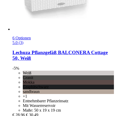
6 Optionen
5.0 (3)
Lechuza
Pflanzgefäß BALCONERA Cottage
50, Weiß
-5%
Weiß
Granit
Mokka
Graphitschwarz
sandbraun
+1
Entnehmbarer Pflanzeinsatz
Mit Wasserreservoir
Maße: 50 x 19 x 19 cm
€ 28,96
€ 30,49