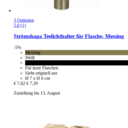
3 Optionen
5.0 (1)
Strömshaga
Teelichthalter für Flasche, Messing
-5%
Messing
Weiß
Schwarz
Für leere Flaschen
Sieht originell aus
Ø 7 x H 6 cm
€ 7,02
€ 7,39
Zustellung bis 13. August