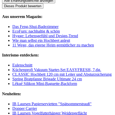
Alle Erfahrungsberichte anzeigen
Dieses Produkt bewerten
Aus unserem Magazin:
Das Feng-Shui-Badezimmer
EcoFurn: nachhaltig & schön
Hygge: Lebensgefühl und Design-Trend
Wie man selbst ein Hochbeet anlegt
11 Wege, das eigene Heim gemütlicher zu machen
Interismo entdecken:
Eulenschnitt
Küchenprofi Vakuum Starter-Set EASYFRESH, 7-tlg.
CLASSIC Hochbett 120 cm mit Leiter und Absturzsicherung
Spring Bratpfanne Brigade Ultimate 24 cm
Lékué Silikon Mini-Baguette-Backform
Neuheiten:
IB Laursen Papierservietten "Spätsommerstrauß"
Dopper Carrier
IB Laursen Vogelfutterhänger Weidengeflächt