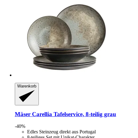
Warenkorb
Mäser
Carellia Tafelservice, 8-​teilig grau
-40%
Edles Steinzeug direkt aus Portugal
8-teiliges Set mit Unikat-Charakter