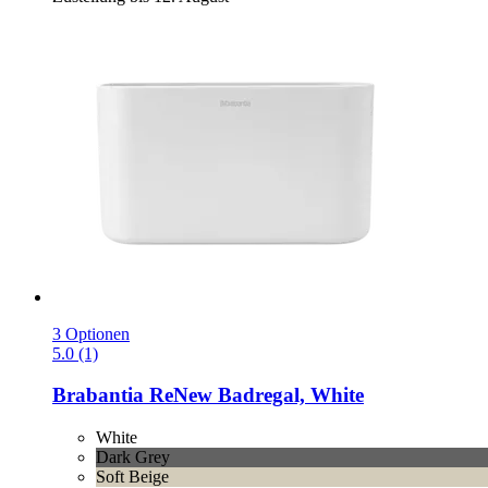
3 Optionen
5.0 (1)
Brabantia
ReNew Badregal, White
White
Dark Grey
Soft Beige