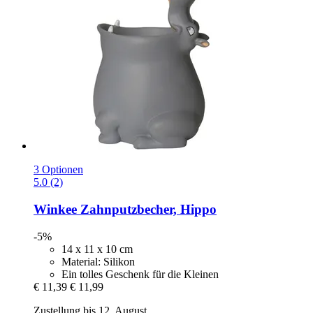
3 Optionen
5.0 (2)
Winkee
Zahnputzbecher, Hippo
-5%
14 x 11 x 10 cm
Material: Silikon
Ein tolles Geschenk für die Kleinen
€ 11,39
€ 11,99
Zustellung bis 12. August