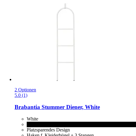
2 Optionen
5.0 (1)
Brabantia
Stummer Diener, White
White
Black
Platzsparendes Design
Haken f. Kleiderbügel + 3 Stangen