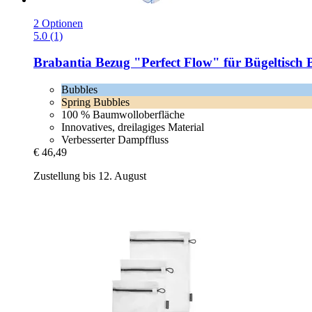
2 Optionen
5.0 (1)
Brabantia
Bezug "Perfect Flow" für Bügeltisch 
Bubbles
Spring Bubbles
100 % Baumwolloberfläche
Innovatives, dreilagiges Material
Verbesserter Dampffluss
€ 46,49
Zustellung bis 12. August