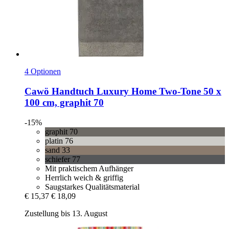
4 Optionen
Cawö
Handtuch Luxury Home Two-​Tone 50 x
100 cm, graphit 70
-15%
graphit 70
platin 76
sand 33
schiefer 77
Mit praktischem Aufhänger
Herrlich weich & griffig
Saugstarkes Qualitätsmaterial
€ 15,37
€ 18,09
Zustellung bis 13. August