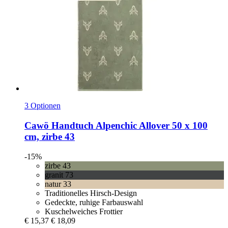
3 Optionen
Cawö
Handtuch Alpenchic Allover 50 x 100
cm, zirbe 43
-15%
zirbe 43
granit 73
natur 33
Traditionelles Hirsch-Design
Gedeckte, ruhige Farbauswahl
Kuschelweiches Frottier
€ 15,37
€ 18,09