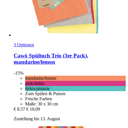
3 Optionen
Cawö
Spültuch Trio (3er Pack),
mandarine/lemon
-15%
mandarine/lemon
pink/türkis
türkis/pistazie
Zum Spülen & Putzen
Frische Farben
Maße: 30 x 30 cm
€ 8,57
€ 10,09
Zustellung bis 13. August