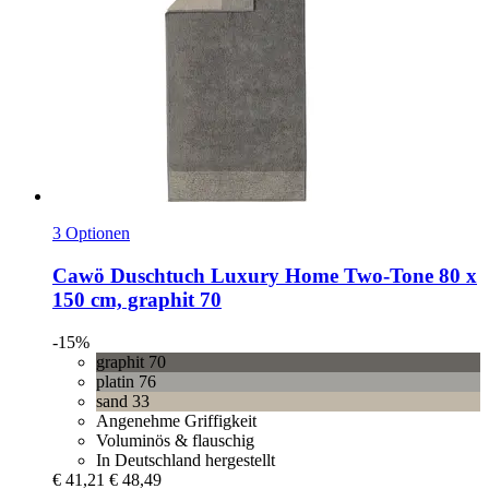
3 Optionen
Cawö
Duschtuch Luxury Home Two-​Tone 80 x
150 cm, graphit 70
-15%
graphit 70
platin 76
sand 33
Angenehme Griffigkeit
Voluminös & flauschig
In Deutschland hergestellt
€ 41,21
€ 48,49