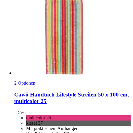
2 Optionen
Cawö
Handtuch Lifestyle Streifen 50 x 100 cm,
multicolor 25
-15%
multicolor 25
kiesel 37
Mit praktischem Aufhänger