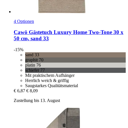
4 Optionen
Cawö
Gästetuch Luxury Home Two-​Tone 30 x
50 cm, sand 33
-15%
sand 33
graphit 70
platin 76
schiefer 77
Mit praktischem Aufhänger
Herrlich weich & griffig
Saugstarkes Qualitätsmaterial
€ 6,87
€ 8,09
Zustellung bis 13. August