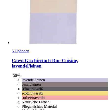
5 Optionen
Cawö
Geschirrtuch Duo Cuisine,
lavendel/leinen
-50%
lavendel/leinen
basalt/leinen
schwarz/weiß
scotch/wasabi
sorbet/travertin
Natürliche Farben
Pflegeleichtes Material