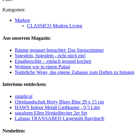
Kategorien:
Marken
CLASSICO Modern Living
Aus unserem Magazin:
Räume genauer betrachtet: Das Speisezimmer
Spieglein, Spieglein - richt mich ein!
Emailgeschirr – einfach gesund kochen
Wohnen wie in einem Palast
Natürliche Wege, das eigene Zuhause zum Duften zu bringen
Interismo entdecken:
simplicol
Ofenhandschuh Berry Blues Blue 29 x 15 cm
HAWS Indoor Metall Gießkanne - 0,5 Liter
sagaform Ellen Henkelbecher 2er Set
Lafuma TRANSABED Liegestuhl Batyline®
Neuheiten: